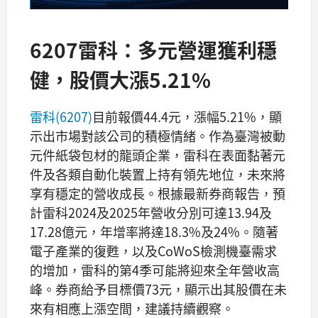
6207雷科：多元營運獲利穩
健，股價大漲5.21%
雷科(6207)
目前報價44.4元，漲幅5.21%，顯
示出市場對該公司的積極情緒。作為臺灣被動
元件紙袋包材的龍頭企業，雷科在表面黏著元
件及各類自動化裝置上持有領先地位，未來將
享有穩定的營收成長。根據最新券商報告，預
計雷科2024及2025年營收分別可達13.94及
17.28億元，年增率將達18.3%及24%。隨著
電子產業的復甦，以及CoWoS檢測機臺需求
的增加，雷科的第4季可能將迎來全年營收高
峰。券商給予目標價73元，顯示出其股價在未
來有相應上漲空間，建議持續觀察。