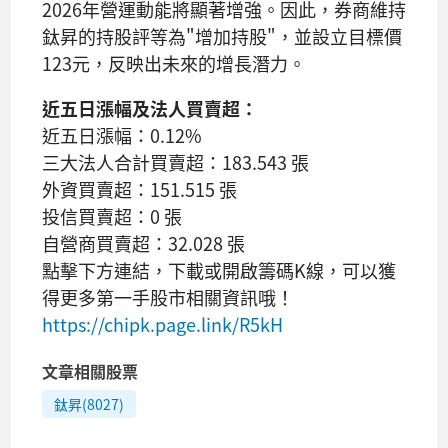
2026年營運動能將顯著增強。因此，券商維持
鈦昇的持股評等為"增加持股"，並設立目標價
123元，反映出未來的增長潛力。
近五日漲幅及法人買賣超：
近五日漲幅：0.12%
三大法人合計買賣超：183.543 張
外資買賣超：151.515 張
投信買賣超：0 張
自營商買賣超：32.028 張
點擊下方連結，下載或開啟籌碼K線，可以獲
得更多第一手股市相關資訊哦！
https://chipk.page.link/R5kH
文章相關股票
鈦昇(8027)