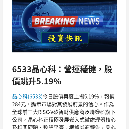
6533晶心科：營運穩健，股
價跳升5.19%
晶心科(6533)
今日股價再度上揚5.19%，報價
284元，顯示市場對其發展前景的信心。作為
全球前三大RISC-V矽智財供應商及聯發科旗下
公司，晶心科正積極發展嵌入式微處理器核心
及相關硬體、軟體平臺。根據券商報告，晶心