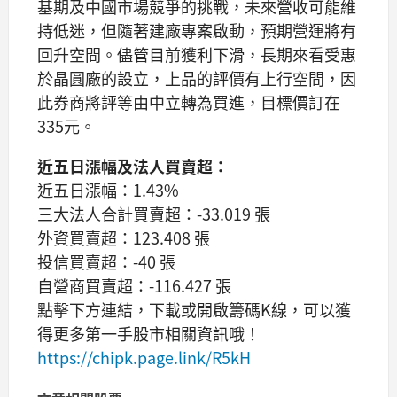
基期及中國市場競爭的挑戰，未來營收可能維
持低迷，但隨著建廠專案啟動，預期營運將有
回升空間。儘管目前獲利下滑，長期來看受惠
於晶圓廠的設立，上品的評價有上行空間，因
此券商將評等由中立轉為買進，目標價訂在
335元。
近五日漲幅及法人買賣超：
近五日漲幅：1.43%
三大法人合計買賣超：-33.019 張
外資買賣超：123.408 張
投信買賣超：-40 張
自營商買賣超：-116.427 張
點擊下方連結，下載或開啟籌碼K線，可以獲
得更多第一手股市相關資訊哦！
https://chipk.page.link/R5kH