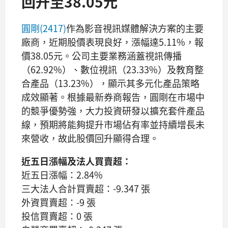
回升至38.05元
圓剛(2417)
作為影音視訊媒體解決方案的主要
廠商，近期股價表現良好，漲幅達5.11%，報
價38.05元。公司主要業務涵蓋視訊傳播
（62.92%）、數位視訊（23.33%）及教育整
合產品（13.23%），顯示其多元化產品策略
成效顯著。根據最新券商報告，圓剛在市場中
的競爭優勢強，大力投資研發以擴充套件產品
線，預期將能夠提升市場佔有率並持續增長未
來營收，故此股價回升顯得合理。
近五日漲幅及法人買賣超：
近五日漲幅：2.84%
三大法人合計買賣超：-9.347 張
外資買賣超：-9 張
投信買賣超：0 張