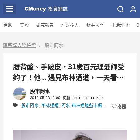
台股
美股
研究報告
理財達人
新手入門
生活理財
C
跟著達人學投資
股市阿水
腰背酸、手破皮，31歲百元理髮師受
夠了！他 .. 遇見布林通道，一天看盤
一次 27％ 正報酬！
股市阿水
2018-05-23 11:00
更新：2019-10-03 15:29
股市阿水
,
布林通道
,
阿水-布林通道盤中飆股監控
,
阿水一式
,
收藏