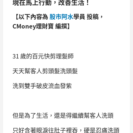
現在馬上行動，改善生活！
【以下內容為
股市阿水
學員 投稿，
CMoney理財寶 編撰】
31 歲的百元快剪理髮師
天天幫客人剪頭髮洗頭髮
洗到雙手破皮流血發紫
但是為了生活，還是得繼續幫客人洗頭
只好含著眼淚往肚子裡吞，硬是忍痛洗頭