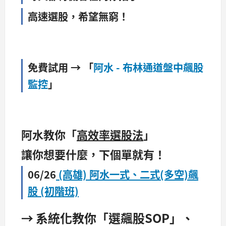
高速選股，希望無窮！
免費試用 → 「
阿水 - 布林通道盤中飆股
監控
」
阿水教你「
高效率選股法
」
讓你想要什麼，下個單就有！
06/26
(高雄) 阿水一式、二式(多空)飆
股 (初階班)
→ 系統化教你「選飆股SOP」、