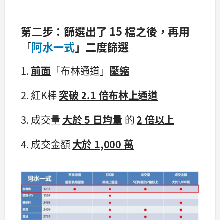
第二步：篩選出了 15 檔之後，再用
「
阿水一式
」二度篩選
1.
前面
「布林通道」
壓縮
2. 紅K棒
突
破 2.1 倍布林
上通道
3. 成交量
大於 5 日均量
的
2 倍以上
4. 成交金額
大於 1,000 萬