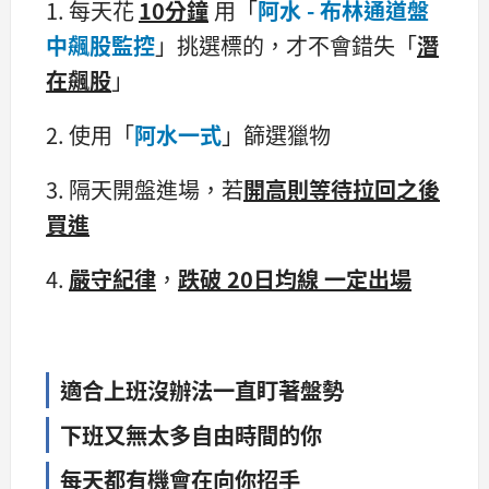
1. 每天花
10分鐘
用「
阿水 - 布林通道盤
中飆股監控
」挑選標的，才不會錯失「
潛
在飆股
」
2. 使用「
阿水一式
」篩選獵物
3. 隔天開盤進場，若
開高則
等
待拉回之後
買進
4.
嚴守紀律
，
跌破 20日均線 一定出場
適合上班沒辦法一直盯著盤勢
下班又無太多自由時間的你
每天都有機會在向你招手