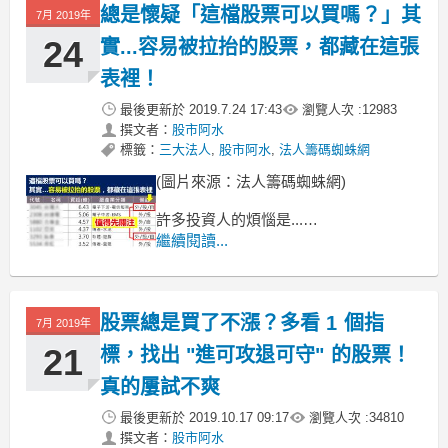
總是懷疑「這檔股票可以買嗎？」其
7月 2019年
24
實...容易被拉抬的股票，都藏在這張
表裡！
最後更新於
2019.7.24 17:43
瀏覽人次 :
12983
撰文者：
股市阿水
標籤：
三大法人
,
股市阿水
,
法人籌碼蜘蛛網
(圖片來源：法人籌碼蜘蛛網)
許多投資人的煩惱是...
不知道選到的股票，好不好？
繼續閱讀...
投資人最鬱悶的，不外乎就是：
花了很多時間研究股票，
股票總是買了不漲？多看 1 個指
7月 2019年
21
標，找出 "進可攻退可守" 的股票！
真的屢試不爽
最後更新於
2019.10.17 09:17
瀏覽人次 :
34810
撰文者：
股市阿水