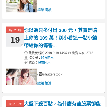
買到會漲的股票
繼續閱讀...
真的有這麼簡單嗎？
前幾天同學 A 這麼問我
你以為只多付出 300 元，其實是賠
9月 2019年
19
上你的 109 萬！別小看這一點小錢
帶給你的傷害...
最後更新於
2019.9.19 14:37
瀏覽人次 :
8715
撰文者：
股市阿水
標籤：
股市阿水
(圖/shutterstock)
你明明知道，但是...
繼續閱讀...
美食當前，你明明知道
最健康的減脂方式就是：少吃多運動
大盤下殺百點，為什麼有些股票卻能
8月 2019年