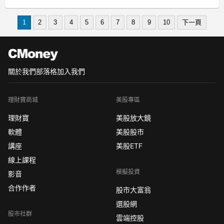
好不容易熬到發薪日，
但繳完一疊帳單後，錢也去一半了，
1
2
3
4
5
6
7
8
9
10
下一頁
關於我們
部落格
加入我們
理財寶商城
美股專區
理財寶
美股放大鏡
軟體
美股股市
講座
美股ETF
線上課程
模擬投資
影音
合作作者
股市大富翁
選股網
股市社群
雲端控股