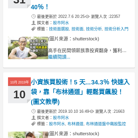
40％！
最後更新於
2022.7.6 20:25
瀏覽人次 :
22357
撰文者：
股市阿水
標籤：
技術面選股
,
技術面
,
技術分析
,
技術分析入門
(圖片來源：shutterstock)
高手在民間領薪族靠投資翻身，獲利
40%
繼續閱讀...
大家好，我是 Hank，過去因為過去工作
的關係，雖然不菸不酒，但長期日夜顛
倒的奔波，最後被診斷出有癌症...為此
小資族買股術！5 天...34.3％ 快速入
我消沉了好一段時間，心想：「我絕不
10月 2019年
能成為家人的負擔，我要努力翻身」我
10
袋，靠「布林通道」輕鬆買飆股！
知道靠勞力絕對賺
(圖文教學)
最後更新於
2019.10.10 16:49
瀏覽人次 :
21663
撰文者：
股市阿水
標籤：
股市阿水
,
布林通道
,
布林通道盤中飆股監控
(圖片來源：shutterstock)