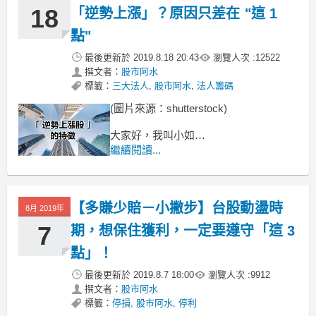
18
「逆勢上漲」？原因只差在 "這 1
點"
最後更新於
2019.8.18 20:43
瀏覽人次 :
12522
撰文者：
股市阿水
標籤：
三大法人
,
股市阿水
,
法人籌碼
(圖片來源：shutterstock)
大家好，我叫小如
是一名公家機關的約聘人員，
繼續閱讀...
隨著年紀越來越大 (快奔 3 了)
父母親也接近快退休的年紀，
【多賺少賠－小撇步】台股動盪時
8月 2019年
7
期，想保住獲利，一定要遵守「這 3
點」！
最後更新於
2019.8.7 18:00
瀏覽人次 :
9912
撰文者：
股市阿水
標籤：
停損
,
股市阿水
,
停利