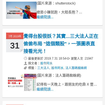
(圖片來源：shutterstock)
總是小賺就跑，大賠長抱？
你是不是很常遇到這種鳥事？
繼續閱讀...
飆股抱不久，賣掉後股價狂噴
覺得台股很妖？其實...三大法人正在
7月 2019年
31
偷偷布局 "這個類股"，一張圖表直
接看光光！
最後更新於
2019.7.31 18:54
瀏覽人次 :
21947
撰文者：
股市阿水
標籤：
三大法人
,
股市阿水
,
法人籌碼蜘蛛網
(圖片來源：法人籌碼蜘蛛網)
記得有一天晚上，跟朋友約吃鼎 X 豐，
正當我準備咬下那顆熱騰騰、
繼續閱讀...
肉汁鮮美的小籠包時，
朋友拿起手機感嘆了一句：