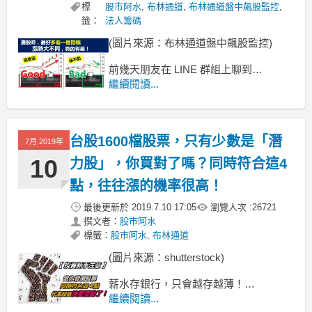
標
股市阿水
,
布林通道
,
布林通道盤中飆股監控
,
籤：
法人籌碼
(圖片來源：布林通道盤中飆股監控)
前幾天朋友在 LINE 群組上聊到
A：『欸！最近想找波段股，好像特別難
繼續閱讀...
找阿～』
B：『對阿，K線多頭 + 突破平台壓力，
隔天買進就套住！超傻眼...』
台股1600檔股票，只有少數是「潛
A：『我也是...都不知道該不該賣掉，
7月 2019年
10
力股」，你買對了嗎？同時符合這4
點，往往漲的機率很高！
最後更新於
2019.7.10 17:05
瀏覽人次 :
26721
撰文者：
股市阿水
標籤：
股市阿水
,
布林通道
(圖片來源：shutterstock)
薪水存銀行，只會越存越薄！
增加收入 最有效率 的方法是...
繼續閱讀...