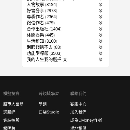
人物故事
3194
好書分享
2973
專欄作者
2364
微信作者
479
合作出版社
1404
休閒娛樂
445
生活新知
3100
別跟錢過不去
88
功能型標籤
3903
我的人生我的選擇
9
模擬投資
跨領域學習
聯絡我們
股市大富翁
學到
客服中心
選股網
口袋Studio
加入我們
雲端控股
成為CMoney作者
報明牌
場地租借