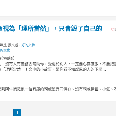
.
意視為「理所當然」，只會毀了自己的
48
撰文者：
好的文化
的文化
讓你知道】
住：沒有人有義務去幫助你，受惠於別人，一定要心存感激，不要把
為「理所當然」！文中的小故事，帶你看不知感恩的人的下場…
聽到阿牛抱怨他一位有錢的親戚沒有同情心、沒有親戚情誼、小氣、
.
1