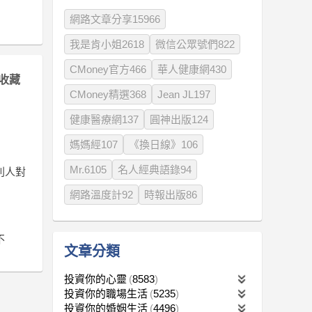
網路文章分享15966
我是肯小姐2618
微信公眾號們822
CMoney官方466
華人健康網430
收藏
CMoney精選368
Jean JL197
健康醫療網137
圓神出版124
媽媽經107
《換日線》106
Mr.6105
名人經典語錄94
別人對
網路溫度計92
時報出版86
不
文章分類
投資你的心靈
8583
投資你的職場生活
5235
投資你的婚姻生活
4496