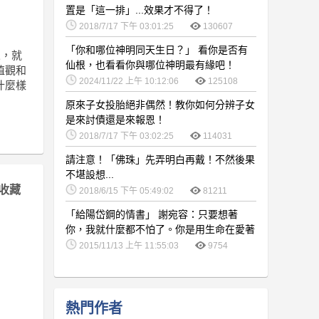
置是「這一排」...效果才不得了！
2018/7/17 下午 03:01:25
130607
「你和哪位神明同天生日？」 看你是否有
人，就
仙根，也看看你與哪位神明最有緣吧！
值觀和
2024/11/22 上午 10:12:06
125108
什麼樣
原來子女投胎絕非偶然！教你如何分辨子女
是來討債還是來報恩！
2018/7/17 下午 03:02:25
114031
請注意！「佛珠」先弄明白再戴！不然後果
不堪設想...
收藏
2018/6/15 下午 05:49:02
81211
「給陽岱鋼的情書」 謝宛容：只要想著
你，我就什麼都不怕了。你是用生命在愛著
我的男人！
2015/11/13 上午 11:55:03
9754
熱門作者