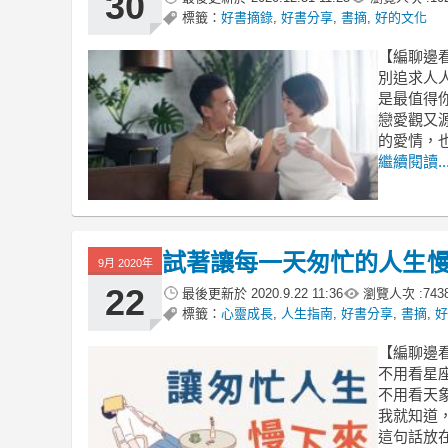
30
標籤：
好書摘錄
,
好書分享
,
書摘
,
好的文化
【編聊邊
別追求人
是最值得
戀愛觀又
的愛情，
繼續閱讀..
試著讓每一天匆忙的人生
9月 2020年
22
最後更新於
2020.9.22 11:36
瀏覽人次 :
743
標籤：
心靈成長
,
人生指南
,
好書分享
,
書摘
,
好
【編聊邊
不用看星
不用看天
我就知道
這句話放