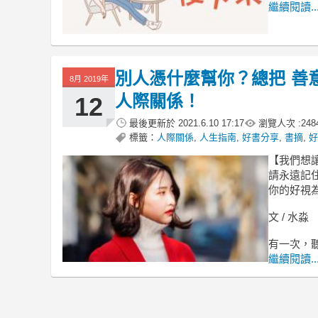
繼續閱讀..
別人憑什麼幫你？總把 善
8月 2019年
人際關係！
12
最後更新於
2021.6.10 17:17
瀏覽人次 :
248
標籤：
人際關係
,
人生指南
,
好書分享
,
書摘
,
好
【我們想
請永遠記
你的好視
文 / 水淼
有一次，
繼續閱讀..