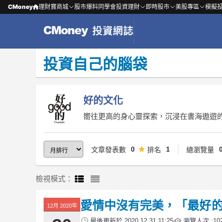
CMoney
理財寶商城
股市爆料同學會
投資理財
即時股市
美股專區
模擬
投資自己的腦袋
好的文化
嚮往更高的身心靈探索，沉浸在書海遨遊
0
1
文章發表數
排名
總瀏覽量
檢視模式：
愛情中沒有完美，「最好
12月 2020年
最後更新於
2020.12.31 11:25
瀏覽人次 :
10