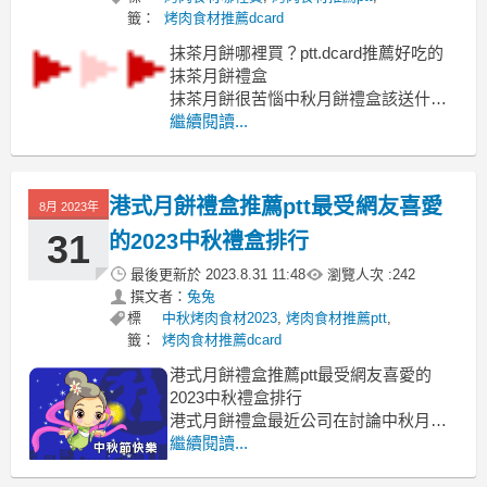
籤：
烤肉食材推薦dcard
抹茶月餅哪裡買？ptt.dcard推薦好吃的
抹茶月餅禮盒
抹茶月餅很苦惱中秋月餅禮盒該送什麼
比較好嗎?
繼續閱讀...
抹茶月餅ptt, 抹茶月餅dcard, 抹茶月餅台
灣 抹茶月餅2023 抹茶月餅食譜 抹茶蛋
黃酥 抹茶餡做法
港式月餅禮盒推薦ptt最受網友喜愛
8月 2023年
建議你可以送這間抹茶月餅給親朋好友
當中秋節伴手禮喔
31
的2023中秋禮盒排行
抹茶月餅品
最後更新於
2023.8.31 11:48
瀏覽人次 :
242
撰文者：
兔兔
標
中秋烤肉食材2023
,
烤肉食材推薦ptt
,
籤：
烤肉食材推薦dcard
港式月餅禮盒推薦ptt最受網友喜愛的
2023中秋禮盒排行
港式月餅禮盒最近公司在討論中秋月餅
要訂哪家了
繼續閱讀...
港式月餅ptt, 港式月餅dcard, 廣式月餅推