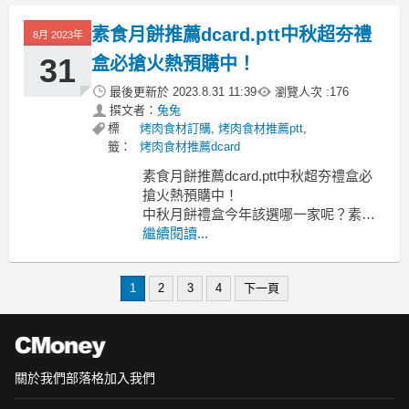
薦, 港式月餅做法, 港式月餅品牌, 高雄
港式月餅, 台北港式月餅, 港式月餅廣式
素食月餅推薦dcard.ptt中秋超夯禮
8月 2023年
月餅, 港式月餅口味 港式月餅禮盒 香港
月餅排名
31
盒必搶火熱預購中！
最後更新於
2023.8.31 11:39
瀏覽人次 :
176
撰文者：
兔兔
標
烤肉食材訂購
,
烤肉食材推薦ptt
,
籤：
烤肉食材推薦dcard
素食月餅推薦dcard.ptt中秋超夯禮盒必
搶火熱預購中！
中秋月餅禮盒今年該選哪一家呢？素食
月餅推薦
繼續閱讀...
素食月餅ptt, 素食月餅dcard, 素食月餅推
薦 純素月餅2023 全素月餅 奶素月餅 素
1
2
3
4
下一頁
食月餅台中 台中素食月餅 推薦 素食月
餅台北 素食中秋禮盒
每個人的喜好都不一樣素食
關於我們
部落格
加入我們