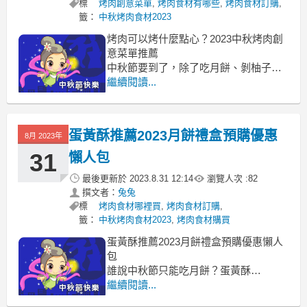
標
烤肉創意菜單
,
烤肉食材有哪些
,
烤肉食材訂購
,
籤：
中秋烤肉食材2023
烤肉可以烤什麼點心？2023中秋烤肉創
意菜單推薦
中秋節要到了，除了吃月餅、剝柚子烤
肉創意菜單
繼續閱讀...
烤肉食材ptt 烤肉食材dcard 烤肉創意菜
單 烤肉可以烤什麼點心 特別的烤肉食材
烤肉新創意 烤肉食譜推薦 烤肉必備蔬菜
蛋黃酥推薦2023月餅禮盒預購優惠
8月 2023年
烤肉串食譜 烤肉食材排行 露營烤肉菜單
最令我期待的就是烤肉
31
懶人包
最後更新於
2023.8.31 12:14
瀏覽人次 :
82
撰文者：
兔兔
標
烤肉食材哪裡買
,
烤肉食材訂購
,
籤：
中秋烤肉食材2023
,
烤肉食材購買
蛋黃酥推薦2023月餅禮盒預購優惠懶人
包
誰說中秋節只能吃月餅？蛋黃酥
蛋黃酥ptt, 蛋黃酥dcard, 蛋黃酥推薦
繼續閱讀...
2023, 蛋黃酥食譜 蛋黃酥排行榜 彰化蛋