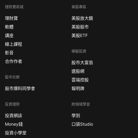
理財寶商城
美股專區
理財寶
美股放大鏡
軟體
美股股市
講座
美股ETF
線上課程
模擬投資
影音
合作作者
股市大富翁
選股網
股市社群
雲端控股
股市爆料同學會
報明牌
投資理財
跨領域學習
投資網誌
學到
Money錢
口袋Studio
投資小學堂