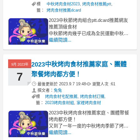
標
中秋烤肉食材2023
,
烤肉食材推薦ptt
,
籤：
烤肉食材推薦dcard
2023中秋節烤肉組合ptt.dcard推薦網友
推薦頂級食材
中秋節烤肉幾乎已成為全民運動中秋節
烤肉組合
繼續閱讀...
中秋節烤肉組合 中秋烤肉組合宅配 中秋
烤肉地點 中秋烤肉組合推薦 中秋烤肉
2023 烤肉組合推薦dcard 中秋烤肉組
2023中秋烤肉食材推薦家庭、團體
9月 2023年
2023 中秋烤肉組ptt
每年一成不變的烤肉派對籌備感到
7
聚餐烤肉都方便！
最後更新於
2023.9.7 19:48
瀏覽人次 :
61
撰文者：
兔兔
標
烤肉食材宅配推薦
,
烤肉食材訂購
,
籤：
2023烤肉食材組
,
家裡烤肉食材
2023中秋烤肉食材推薦家庭、團體聚餐
烤肉都方便！
又到了一年一度的中秋烤肉季節了烤肉
食材推薦
繼續閱讀...
烤肉食材推薦2023 烤肉食材推薦ptt 烤肉