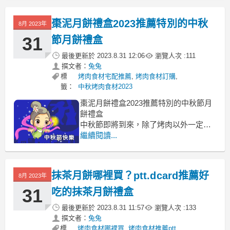
黃酥 蛋黃酥價格
餡料豐富但是又不會油膩蛋黃酥
棗泥月餅禮盒2023推薦特別的中秋
8月 2023年
好吃的味道令人回味無窮蛋黃酥
客戶親友都想收到的中秋禮盒！
31
節月餅禮盒
最後更新於
2023.8.31 12:06
瀏覽人次 :
111
撰文者：
兔兔
標
烤肉食材宅配推薦
,
烤肉食材訂購
,
籤：
中秋烤肉食材2023
棗泥月餅禮盒2023推薦特別的中秋節月
餅禮盒
中秋節即將到來，除了烤肉以外一定要
吃月餅棗泥月餅禮盒
繼續閱讀...
棗泥月餅ptt, 棗泥月餅dcard, 棗泥月餅推
薦, 核桃棗泥月餅, 棗泥月餅食譜, 棗泥
月餅 高雄, 豆沙月餅推薦 棗泥月餅禮盒
抹茶月餅哪裡買？ptt.dcard推薦好
8月 2023年
才有過到中秋節的感覺～棗泥月餅禮盒
現在
31
吃的抹茶月餅禮盒
最後更新於
2023.8.31 11:57
瀏覽人次 :
133
撰文者：
兔兔
標
烤肉食材哪裡買
,
烤肉食材推薦ptt
,