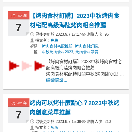
食材排行榜 烤肉必備清單 烤肉食材清單
表 烤肉必備食材dcard 烤肉創意菜單 烤
【烤肉食材訂購】2023中秋烤肉食
9月 2023年
肉必備蔬菜 烤肉食材宅配
大家有沒有烤過一些特殊食材烤肉食
7
材宅配高級海陸烤肉組合推薦
最後更新於
2023.9.7 17:17
瀏覽人次 :
96
撰文者：
兔兔
標
烤肉食材宅配推薦
,
烤肉食材訂購
,
籤：
中秋烤肉食材2023
,
烤肉食材購買
【烤肉食材訂購】2023中秋烤肉食材宅
配高級海陸烤肉組合推薦
烤肉食材宅配轉眼間中秋(烤肉節)又即將
來臨
繼續閱讀...
烤肉食材宅配 中秋烤肉2023 烤肉食材宅
配推薦ptt 烤肉食材宅配dcard 烤肉食材
訂購 烤肉組合推薦dcard 烤肉食材專賣
烤肉可以烤什麼點心？2023中秋烤
9月 2023年
店 中秋烤肉組合宅配 烤肉食材宅配台北
烤肉食材組合
7
肉創意菜單推薦
最後更新於
2023.9.7 15:38
瀏覽人次 :
210
撰文者：
兔兔