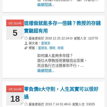
福．艾克所設計的，他曾經在課堂上說
繼續閱讀...
過這是全世界最簡單、最容易、也最有
效的理財方式。確實，這套簡單的管理
方法蘊藏了非常大的財務管理效用。
這樣做就能多存一倍錢？教授的存錢
5月 2014年
文 / 富朋友
5
實驗超有用
剛開始我是從書中看到
最後更新於
2019.12.25 22:24
瀏覽人次 :
110770
撰文者：
富朋友
標籤：
富朋友
,
理財
,
存錢
如何讓人能夠多存錢？
兩位大學教授用實驗找出答案，
而且執行方法簡單到不行。
Dilip Soman 和 Amar Cheema
繼續閱讀...
兩位教授是行為經濟領域的專家，
曾經共同發表一篇期刊文獻，
零負債8大守則，人生其實可以很好
4月 2014年
18
過
最後更新於
2018.7.14 01:48
瀏覽人次 :
53025