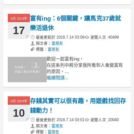
每個星期花40～60個小時工作所賺到的
收入，
其中有多少是流進別人口袋，又有多少
富有ing：6個關鍵，讓馬克37歲就
能留在身邊理財，
6月 2014年
長久下來絕對是財富的差距。
17
樂活退休
最後更新於
2018.7.14 03:09
瀏覽人次 :
40499
撰文者：
富朋友
標籤：
富朋友
歡迎一起富有ing，
在這系列中將分享我所看到人會變富有
的原因，
希望你也能帶走一些資訊，讓自己愈變
繼續閱讀...
愈富有。
今天要來分享一則37歲就退休的故事，
存錢其實可以很有趣，用遊戲找回存
雖然出自舊文，不過我覺得有幾點仍值
6月 2014年
得整理出來分享。
10
錢動力！
最後更新於
2018.7.14 03:01
瀏覽人次 :
20040
撰文者：
富朋友
標籤：
富朋友