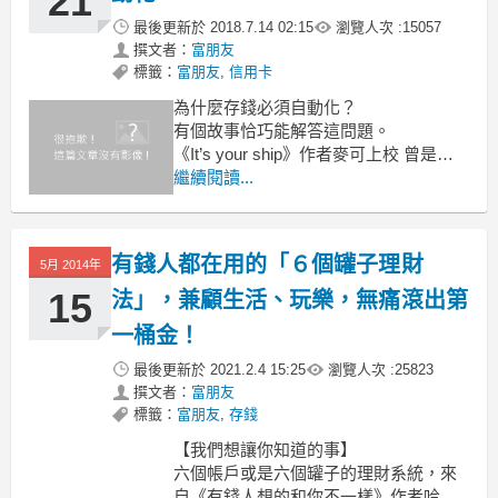
21
最後更新於
2018.7.14 02:15
瀏覽人次 :
15057
上班族要如何開始學習理財？
撰文者：
富朋友
標籤：
富朋友
,
信用卡
為什麼存錢必須自動化？
有個故事恰巧能解答這問題。
《It’s your ship》作者麥可上校 曾是美
國太平洋艦隊最年輕的艦長，
繼續閱讀...
在升任後 短短兩年內，就將艦隊從績效
不佳、組織凌亂的情況，
改造成最優秀的軍艦隊。
有錢人都在用的「６個罐子理財
5月 2014年
15
法」，兼顧生活、玩樂，無痛滾出第
一桶金！
最後更新於
2021.2.4 15:25
瀏覽人次 :
25823
撰文者：
富朋友
標籤：
富朋友
,
存錢
【我們想讓你知道的事】
六個帳戶或是六個罐子的理財系統，來
自《有錢人想的和你不一樣》作者哈