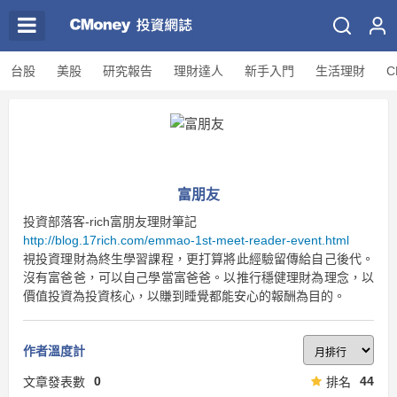
台股
美股
研究報告
理財達人
新手入門
生活理財
C
富朋友
投資部落客-rich富朋友理財筆記
http://blog.17rich.com/emmao-1st-meet-reader-event.html
視投資理財為終生學習課程，更打算將此經驗留傳給自己後代。
沒有富爸爸，可以自己學當富爸爸。以推行穩健理財為理念，以
價值投資為投資核心，以賺到睡覺都能安心的報酬為目的。
作者溫度計
0
44
文章發表數
排名