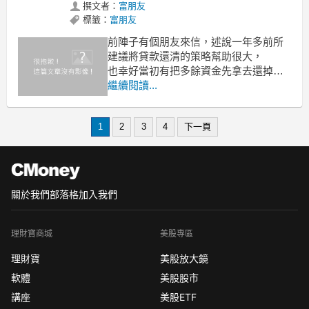
撰文者：
富朋友
標籤：
富朋友
前陣子有個朋友來信，述說一年多前所
建議將貸款還清的策略幫助很大，
也幸好當初有把多餘資金先拿去還掉貸
款，而非用做其他用途。
繼續閱讀...
如今在還清貸款後無債一身輕，這感覺
真的是嘗過之後才知其中甜美。
1
2
3
4
下一頁
也因為愈來愈多人跟我分享清掉負債的
成果，
如今激勵我把零負債觀念分享給更多
人，
關於我們
部落格
加入我們
理財寶商城
美股專區
理財寶
美股放大鏡
軟體
美股股市
講座
美股ETF