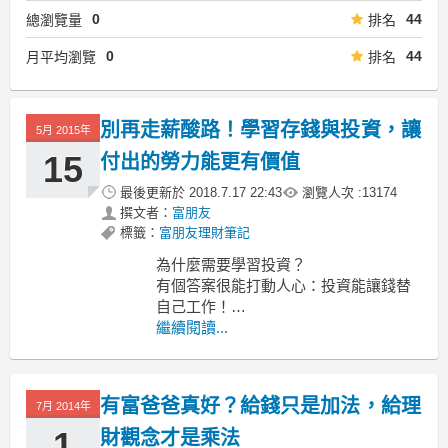
0
44
總瀏覽量
排名
0
44
月平均瀏覽
排名
別再走薪酸路！學習存錢與投資，讓
5月 2015年
15
付出的勞力能更有價值
最後更新於
2018.7.17 22:43
瀏覽人次 :
13174
撰文者：
富朋友
標籤：
富朋友理財筆記
為什麼需要學習投資？
有個答案很能打動人心：投資能讓錢替
自己工作！
繼續閱讀...
起初我聽到這觀念時就興奮地想：
「哇！這也太棒了吧！」
自己賺錢那麼辛苦，如果錢能幫我工作
有富爸爸真好？給錢只是加法，給理
真好，
7月 2014年
我將有更多的時間可以運用，工作上的
1
財觀念才是乘法