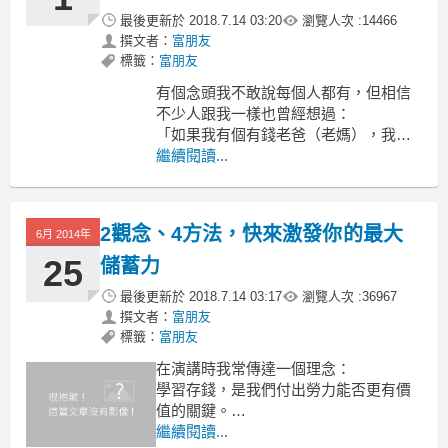
壓力也不會那麼大，
最後更新於
2018.7.14 03:20
瀏覽人次 :
14466
撰文者：
富朋友
標籤：
富朋友
有個念頭我不敢說每個人都有，但相信
不少人跟我一樣也曾經想過：
「如果我有個有錢老爸（老媽），我現
在早就可以 _______ 。」
繼續閱讀...
出國留學、不用工作、買房子、開好
車、創業、做有興趣的工作、
做善事、血拼不用看價錢、旅行不用排
2觀念、4方法，快來激發你的最大
6月 2014年
時間等等。
事實上這些靠父母的事當然沒有發生，
25
儲蓄力
不然這
最後更新於
2018.7.14 03:17
瀏覽人次 :
36967
撰文者：
富朋友
標籤：
富朋友
在演講時我常傳達一個理念：
學習存錢，是我們付出勞力能否更有價
值的關鍵。
繼續閱讀...