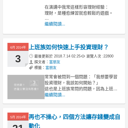
在演講中我常這樣形容理財經驗：
理財，是種愈練習就愈輕鬆的遊戲。
當然，用「遊戲」來表達是為了讓聽眾
繼續閱讀...
比較好理解，
實際上理財可不能用遊戲的心態面對。
不過，如果是講到存錢的話，
上班族如何快速上手投資理財？
6月 2014年
3
最後更新於
2018.7.14 02:25
瀏覽人次 :
22800
撰文者：
富朋友
標籤：
富朋友
常常會被問到一個問題：「我想要學習
投資理財，我該如何開始？」
這也是上班族常問的問題，因為上班族
白天在公司忙翻了，回家總是希望好好
繼續閱讀...
休息，
對於利用工作以外的時間學習總是不知
如何正確開始，
再也不操心，四個方法讓存錢變成自
5月 2014年
這篇文章就是要幫大家快速踏上投資理
財的道路。
動化