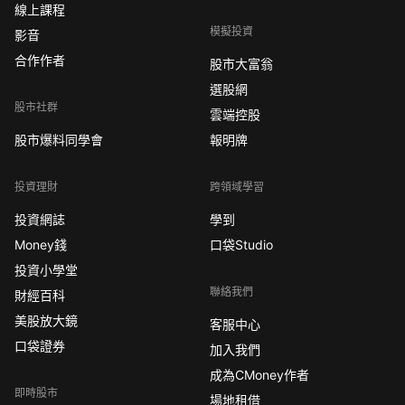
線上課程
模擬投資
影音
合作作者
股市大富翁
選股網
股市社群
雲端控股
股市爆料同學會
報明牌
投資理財
跨領域學習
投資網誌
學到
Money錢
口袋Studio
投資小學堂
聯絡我們
財經百科
美股放大鏡
客服中心
口袋證券
加入我們
成為CMoney作者
即時股市
場地租借