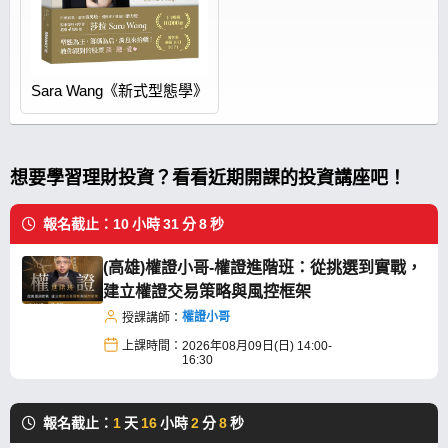
Sara Wang《新式型態學》
想要學習理財投資？看看近期開課的投資講座吧！
報名截止：
10
小時
31
分
7
秒
(高雄)權證小哥-權證進階班：從挑選到實戰，
建立權證交易策略與風控框架
權證小哥
授課講師：
上課時間：
2026年08月09日(日) 14:00-
16:30
報名截止：
1
天
16
小時
2
分
7
秒