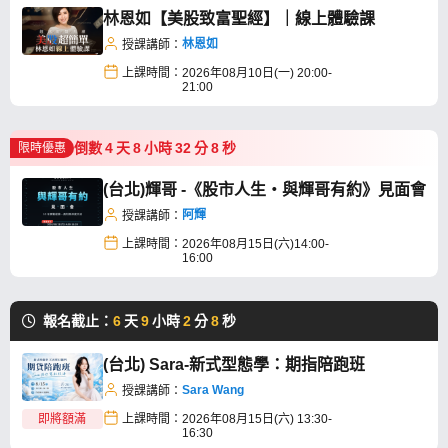
林恩如【美股致富聖經】｜線上體驗課
林恩如
授課講師：
上課時間：
2026年08月10日(一) 20:00-
21:00
倒數
4
天
8
小時
32
分
7
秒
限時優惠
(台北)輝哥 -《股市人生・與輝哥有約》見面會
阿輝
授課講師：
上課時間：
2026年08月15日(六)14:00-
16:00
報名截止：
6
天
9
小時
2
分
7
秒
(台北) Sara-新式型態學：期指陪跑班
Sara Wang
授課講師：
即將額滿
上課時間：
2026年08月15日(六) 13:30-
16:30