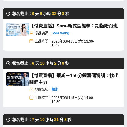
報名截止：
6
天
9
小時
32
分
7
秒
【付費直播】Sara-新式型態學：期指陪跑班
Sara Wang
授課講師：
上課時間：
2026年08月15日(六) 13:30-
16:30
報名截止：
6
天
10
小時
2
分
7
秒
【付費直播】蔡斯－150分鐘籌碼特訓：找出
關鍵主力
蔡斯
授課講師：
上課時間：
2026年08月15日(六) 14:00-
16:30
報名截止：
7
天
10
小時
31
分
7
秒