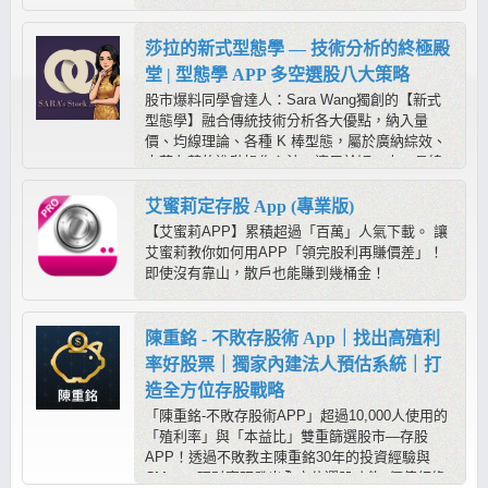
位、主力收購表、玩家大戶大蒐秘)，獨家主力流
水牆，幫助您一眼看出主力盤中多空方向！(本商
品不含PC軟體)
莎拉的新式型態學 — 技術分析的終極殿
堂 | 型態學 APP 多空選股八大策略
股市爆料同學會達人：Sara Wang獨創的【新式
型態學】融合傳統技術分析各大優點，納入量
價、均線理論、各種 K 棒型態，屬於廣納綜效、
去蕪存菁的進階操作心法，適用於短、中、長線
操作，是在股市中求穩定獲利的最佳方程式；而
【莎拉的型態學教室APP】提供多空六大策略，
艾蜜莉定存股 App (專業版)
搭配《心動指標》輔助判斷，進可攻、退可守，
【艾蜜莉APP】累積超過「百萬」人氣下載。 讓
靠程式幫忙抓出標的後，只需要用型態學快速判
艾蜜莉教你如何用APP「領完股利再賺價差」！
別，就容易抓到起漲起跌！
即使沒有靠山，散戶也能賺到幾桶金！
陳重銘 - 不敗存股術 App｜找出高殖利
率好股票｜獨家內建法人預估系統｜打
造全方位存股戰略
「陳重銘-不敗存股術APP」超過10,000人使用的
「殖利率」與「本益比」雙重篩選股市—存股
APP！透過不敗教主陳重銘30年的投資經驗與
CMoney理財寶研發出全方位選股功能x價值紅綠