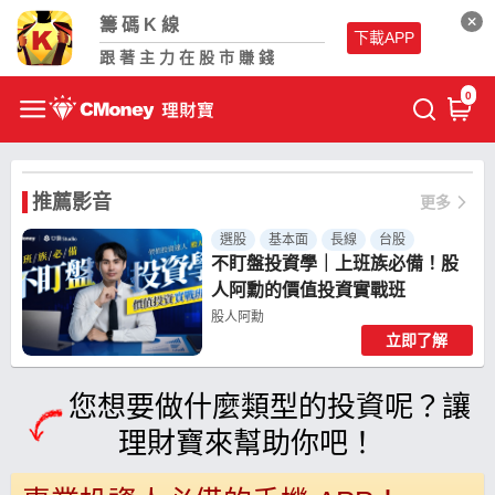
籌碼K線
下載APP
跟著主力在股市賺錢
0
推薦影音
更多
選股
基本面
長線
台股
不盯盤投資學｜上班族必備！股
人阿勳的價值投資實戰班
股人阿勳
立即了解
共 9 個章節
您想要做什麼類型的投資呢？讓
理財寶來幫助你吧！