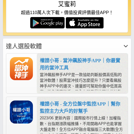
艾蜜莉
超過110萬人次下載，價值投資評價最佳APP！
達人選股軟體
權證小哥 - 當沖飆股神手APP｜你最實
用的當沖工具
當沖飆股神手APP是一款協助判斷股價高低點的
當沖軟體！股票當沖技巧怎麼提升？只要看飆股
神手APP中的連次、連量即可幫助你盤中低買高
賣，避免追高殺低，是全台股民最推薦的當沖軟
體！
權證小哥 - 全方位盤中監控APP｜幫你
監控主力大戶的好幫手
2023/06 更新內容：國際股市行情上線！加權指
數、台指期漲跌幅推播，不用開啟APP也能掌握
大盤走勢！全方位APP融合電腦版三大軟體(全方