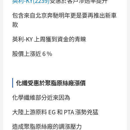
英利-KY(2239)
受惠於客戶滲透率提升
包含來自北京奔馳明年更是要再推出新車
款
英利-KY 上周獲到資金的青睞
股價上漲近 6 %
化纖受惠於聚脂原絲廠漲價
化學纖維部分近來因為
大陸上游原料 EG 和 PTA 漲勢兇猛
造成聚脂原絲廠的調漲壓力