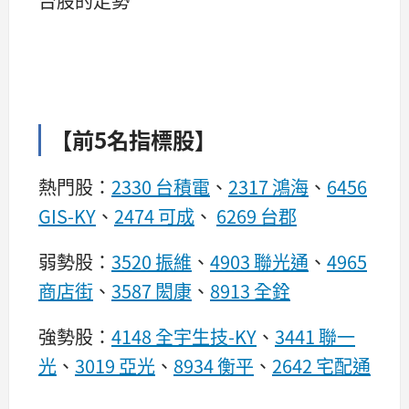
台股的走勢
【前5名指標股】
熱門股：
2330 台積電
、
2317 鴻海
、
6456
GIS-KY
、
2474 可成
、
6269 台郡
弱勢股：
3520 振維
、
4903 聯光通
、
4965
商店街
、
3587 閎康
、
8913 全銓
強勢股：
4148 全宇生技-KY
、
3441 聯一
光
、
3019 亞光
、
8934 衡平
、
2642 宅配通