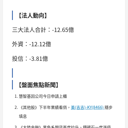
【法人動向】
三大法人合計：-12.65億
外資：-12.12億
投信：-3.81億
【盤面焦點新聞】
慧智基因公司今日申請上櫃
《其他股》下半年業績看俏，
美(吉吉)-KY(8466)
穩步
填息
《大陸金融》黑色系期貨再度拉升，鐵礦石一度漲停