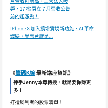
月營收創新高、三大法人吸
籌，17 檔 買在 7 月營收公告
前的起漲點！
IPhone 8 加入擴增實境新功能、AI 革命
體驗，受惠台廠是...
《
籌碼K線
最新講座資訊》
神手
Jenny本尊
傳授，就是要你賺更
多！
打造勝利者的股票清單！