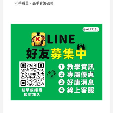
老手看量，高手看籌碼噢!