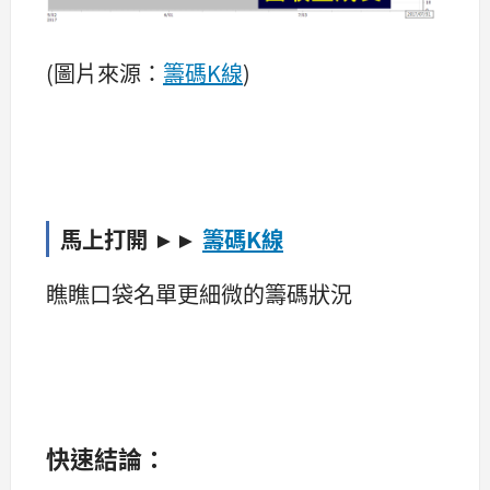
(圖片來源：
籌碼K線
)
馬上打開 ►►
籌碼K線
瞧瞧口袋名單更細微的籌碼狀況
快速結論：