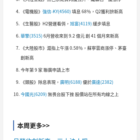
《電機股》
強信-KY(4560)
填息 68％，Q2獲利拚新高
《生醫股》H2營運看俏，
旭富(4119)
緩步填息
華擎(3515)
6月營收來到 9.2 億元 創 41 個月來新高
《大陸股市》滬指上午漲 0.58％，蘇寧雲商漲停、茅臺
創新高
今年第 9 家 聯廣申請上市
《類股》除息表現，
廣明(6188)
優於
廣達(2382)
今國光(6209)
無畏台股下挫 股價站在所有均線之上
本周更多>>