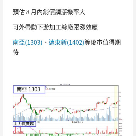
預估 8 月內銷價調漲機率大
可外帶動下游加工絲廠跟漲效應
南亞(1303)
、
遠東新(1402)
等後市值得期
待