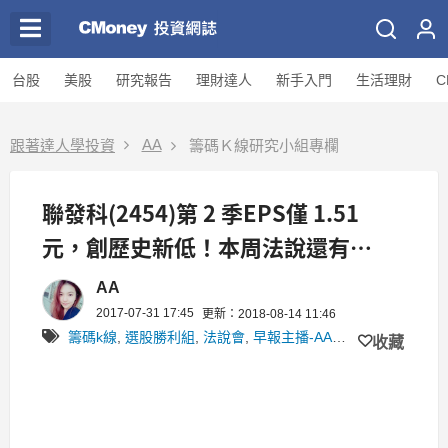
台股
美股
研究報告
理財達人
新手入門
生活理財
C
AA
跟著達人學投資
籌碼Ｋ線研究小組專欄
聯發科(2454)第 2 季EPS僅 1.51
元，創歷史新低！本周法說還有
「它」要爆..
AA
2017-07-31 17:45
更新：2018-08-14 11:46
籌碼k線
,
選股勝利組
,
法說會
,
早報主播-AA
,
籌碼 K線研究小
收藏