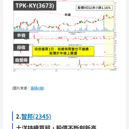
(圖片來源：
籌碼K線
)
2.
智邦(2345)
土洋持續買超，股價不斷創新高