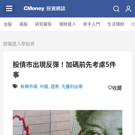
台股
美股
研究報告
理財達人
新手入門
生活理財
C
跟著達人學投資
股債市出現反彈！加碼前先考慮5件
事
新興市場
,
中國
,
證券
,
先獲利出場
收藏