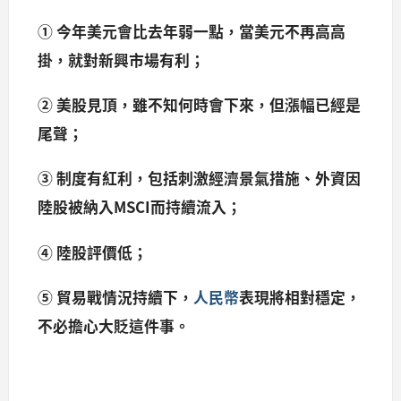
① 今年美元會比去年弱一點，
當美元不再高高
掛，
就對新興市場有利；
② 美股見頂，雖不知何時會下來，
但漲幅已經是
尾聲；
③ 制度有紅利，
包括刺激經濟景氣措施、外資因
陸股被納入MSCI而持續流入；
④ 陸股評價低；
⑤ 貿易戰情況持續下，
人民幣
表現將相對穩定，
不必擔心大貶這件事。