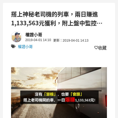
搭上神秘老司機的列車，兩日賺進
1,133,563元獲利，附上盤中監控老
司機方法&對帳單!
權證小哥
2019-04-01 14:10
更新：2019-04-01 14:13
權證小哥
收藏