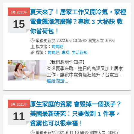
動。
除了日常生活中到處有人討論，全台最
夏天來了！居家工作又開冷氣，家裡
6月 2021年
大的討論區PTT股票板也跟著熱絡起
來，透過《KEYPO大數據關鍵引擎》調
15
電費飆漲怎麼辦？專家 3 大秘訣 教
查，網路上這些鄉民股
你省荷包！
最後更新於
2022.6.6 10:15
瀏覽人次 :
6706
撰文者：
媽媽經
標籤：
媽媽經
,
專欄
,
生活新知
【我們想讓你知道】
炎炎夏季來臨，連日的高溫又加上居家
工作，讓家中電費瘋狂飆升？台電宣
布，用電量創新高，暑假將至，溫度和
繼續閱讀...
用電量都會再持續增加，因此台電分享
了超多省電絕招，讓媽媽可以輕鬆省荷
包！
原生家庭的貧窮 會毀掉一個孩子？
6月 2021年
文 / 媽媽經
11
美國最新研究：只要做到 1 件事，
【編按：
貧窮也可以很幸福！
最後更新於
2021.6.11 10:56
瀏覽人次 :
10607