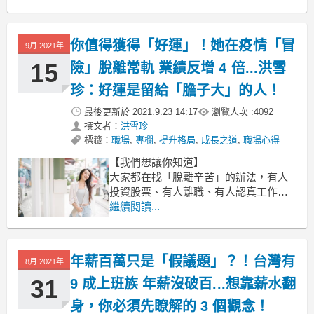
這麼簡單，不買房久而久之，才發現原
來也要忍受不少自己才懂的心酸。
你值得獲得「好運」！她在疫情「冒
文 / 網路溫度計
9月 2021年
15
險」脫離常軌 業績反增 4 倍...洪雪
No. 10 想申請卻一直排不到社會住宅
珍：好運是留給「膽子大」的人！
最後更新於
2021.9.23 14:17
瀏覽人次 :
4092
撰文者：
洪雪珍
標籤：
職場
,
專欄
,
提升格局
,
成長之道
,
職場心得
【我們想讓你知道】
大家都在找「脫離辛苦」的辦法，有人
投資股票、有人離職、有人認真工作，
但這些真的都與「運氣」無關嗎？除了
繼續閱讀...
勤奮努力之外，還要怎麼做才能夠不那
麼辛苦？讓職場達人洪雪珍來告訴你。
年薪百萬只是「假議題」？！台灣有
文 / 洪雪珍
8月 2021年
31
9 成上班族 年薪沒破百...想靠薪水翻
我的書櫃有一排書在談怎麼遇見好運，
這是我很喜歡的閱讀類
身，你必須先瞭解的 3 個觀念！