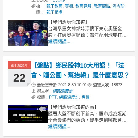
標
親子教育
,
專欄
,
教育見解
,
教育觀點
,
洪雪珍
,
籤：
親子相處
【我們想讓你知道】
台灣舉重女神郭婞淳摘下東京奧運金
牌，打破奧運紀錄；麟洋配羽球雙打，
打垮世界前幾大好手，金牌入袋；柔道
繼續閱讀...
男神楊永偉勇奪銀牌，書寫歷史。台灣
好手屢傳捷報，在體育的最高殿堂上為
國爭光，而在那每個風光無限的背後，
【盤點】鄉民股神10大用語！「法
6月 2021年
刻畫著的是，一個個辛勤奮鬥、滿是傷
痕的身影…
22
會、睡公園、幫抬轎」是什麼意思？
最後更新於
2021.8.30 10:01
瀏覽人次 :
18873
撰文者：
網路溫度計
標籤：
PTT
,
網路溫度計
,
專欄
【我們想讓你知道的事】
隨著大盤不斷創下新高，股市成為近期
全台最熱門的話題，幾乎走到哪都會聽
到有人在談論，最近自己買了哪檔股
繼續閱讀...
票，賺了多少錢，成為另類的全民運