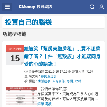
投資自己的腦袋
功能型標籤
總被笑「幫房東繳房租」...買不起房
9月 2021年
15
錯了嗎？十件「無殼族」才能感同身
受的心酸語錄！
最後更新於
2021.9.16 17:13
瀏覽人次 :
7197
撰文者：
網路溫度計
標籤：
生活趣事
,
人際關係
,
專欄
,
理財
【我們想讓你知道】
房價居高不下，買房成為許多人心中遙
不可及的夢想，有些人乾脆放棄買房的
念頭，認為反正租屋就好，但事情可沒
繼續閱讀...