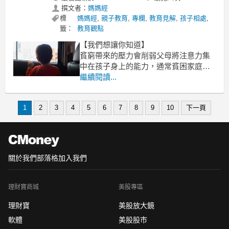
撰文者：
媽媽經
標
媽媽經
,
親子教育
,
專欄
,
教育見解
,
孩子相處
,
籤：
教育觀點
【我們想讓你知道】
貧窮帶來的壓力會削弱父母將注意力集
中在孩子身上的能力，通常貧困家庭的
父母忙於工作，不像家庭富裕的父母有
繼續閱讀...
較多時間陪伴孩子，給予孩子高度的關
切。且家庭貧窮，父母也更有可能會對
1
2
3
4
5
6
7
8
9
10
下一頁
小孩施加言語或肢體的暴力，孩子也更
不容易得到溫暖。
文 / 媽媽經
因為家裡貧窮，
關於我們
部落格
加入我們
理財寶商城
美股專區
理財寶
美股放大鏡
軟體
美股股市