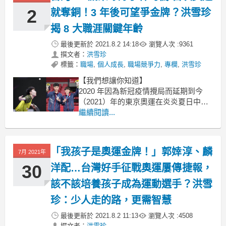
文 / 洪雪珍
2
就奪銅！3 年後可望爭金牌？洪雪珍
我演講的場次不多，今天
揭 8 大職涯關鍵年齡
最後更新於
2021.8.2 14:18
瀏覽人次 :
9361
撰文者：
洪雪珍
標籤：
職場
,
個人成長
,
職場競爭力
,
專欄
,
洪雪珍
【我們想讓你知道】
2020 年因為新冠疫情攪局而延期到今
（2021）年的東京奧運在炎炎夏日中正
式拉開序幕，四年一次的體育盛典引發
繼續閱讀...
全球熱烈關注，我們台灣的選手們從楊
勇緯奪柔道首面銀牌以來屢創佳績，其
中在桌球領域展露頭角、年僅 19 歲的林
「我孩子是奧運金牌！」郭婞淳、麟
7月 2021年
昀儒備受矚目，首回參加奧運的他竟一
路過關斬將打進四強賽，
30
洋配…台灣好手征戰奧運屢傳捷報，
該不該培養孩子成為運動選手？洪雪
珍：少人走的路，更需智慧
最後更新於
2021.8.2 11:13
瀏覽人次 :
4508
撰文者：
洪雪珍