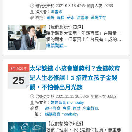
最後更新於
2021.9.3 13:47
瀏覽人次 :
9233
撰文者：
洪雪珍
標籤：
職場
,
專欄
,
薪水
,
洪雪珍
,
職場生存
【我們想讓你知道】
時常聽到大家用「年薪百萬」在衡量一
個的薪水，但事實上全台只有 1 成的上
班族年薪破百，大部分的人仍處在「低
繼續閱讀...
薪」黑洞。那 1 成的上班族為何可以年
薪百萬？他們掌握了什麼樣的秘訣呢？
太早談錢 小孩會變勢利？金錢教育
文 / 洪雪珍
8月 2021年
25
是人生必修課！3 招建立孩子金錢
最近做直播，小編設定的主題原來是
「怎麼拿到年薪
觀，不怕養出月光族
最後更新於
2021.11.11 10:58
瀏覽人次 :
6552
撰文者：
媽媽寶寶 mombaby
標
親子教育
,
專欄
,
理財
,
兒童教育
,
籤：
媽媽寶寶 mombaby
【我們想讓你知道】
教孩子理財，不只是如何投資，更重要