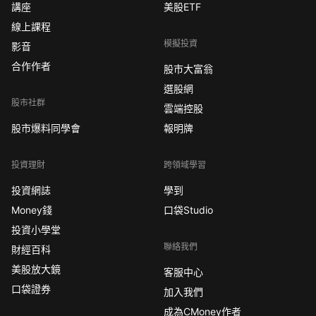
講座
美股ETF
線上課程
模擬投資
影音
合作作者
股市大富翁
選股網
股市社群
雲端控股
股市爆料同學會
報明牌
投資理財
跨領域學習
投資網誌
學到
Money錢
口袋Studio
投資小學堂
聯絡我們
財經百科
美股放大鏡
客服中心
口袋證券
加入我們
成為CMoney作者