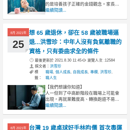
的是培養孩子正確的金錢觀念。家長需
認知到，財商的重要性其實不亞於智
繼續閱讀...
商、情商，同屬人生的必修課程，絕非
選修。聰明用錢，也是孩子進入社會
後，不可缺少的核心能力。
想 65 歲退休，卻在 58 歲被職場逼
8月 2021年
文 / 媽媽寶寶 mombaby
25
退...洪雪珍：中年人沒有負氣離職的
資格，只有委曲求全的條件
最後更新於
2021.8.30 11:45
瀏覽人次 :
12584
撰文者：
洪雪珍
標
職場
,
個人成長
,
自我成長
,
專欄
,
洪雪珍
,
籤：
職人生
【我們想讓你知道】
人一但到了中高齡階段在職場上可能會
出現，再就業難度高、轉換跑道不易、
跳槽薪水不增…等問題，是什麼原因使
繼續閱讀...
中高齡者就業困難？又該如何改善？企
業方是否是他們難就業的一個障礙？就
讓洪雪珍來告訴你。
台灣 19 歲桌球好手林昀儒 首次奧運
8月 2021年